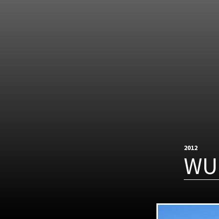
2012
WU