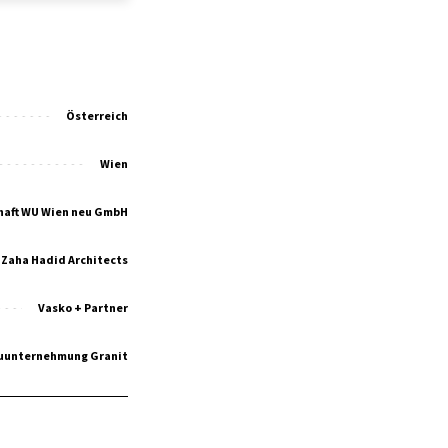
Österreich
Wien
haft WU Wien neu GmbH
Zaha Hadid Architects
Vasko + Partner
uunternehmung Granit