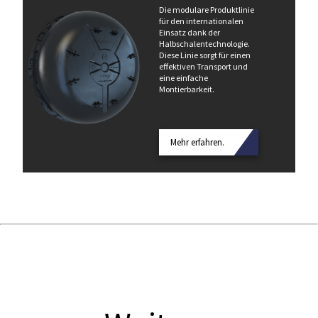
Die modulare Produktlinie
für den internationalen
Einsatz dank der
Halbschalentechnologie.
Diese Linie sorgt für einen
effektiven Transport und
eine einfache
Montierbarkeit.
Mehr erfahren.