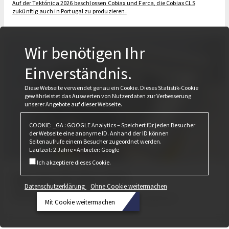
Auf der Tektónica 2026 beschlossen Cobiax und Ferca, die Cobiax CLS
zukünftig auch in Portugal zu produzieren.
Wir benötigen Ihr
Einverständnis.
Diese Webseite verwendet genau ein Cookie. Dieses Statistik-Cookie
gewährleistet das Auswerten von Nutzerdaten zur Verbesserung
unserer Angebote auf dieser Webseite.
COOKIE: _GA : GOOGLE Analytics – Speichert für jeden Besucher
der Webseite eine anonyme ID. Anhand der ID können
Seitenaufrufe einem Besucher zugeordnet werden.
Laufzeit: 2 Jahre • Anbieter: Google
Ich akzeptiere dieses Cookie.
Das war die Bau 2025
Datenschutzerklärung
Ohne Cookie weitermachen
Februar 24, 2025
Erneut stellt Cobiax seine Produktlinie CLS in den Vordergrund.
Mit Cookie weitermachen
Datenschutzerklärung