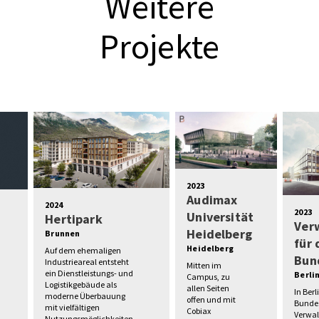
Weitere
Projekte
2023
Audimax
2024
2023
Universität
Hertipark
Ver
Heidelberg
Brunnen
für
Heidelberg
Auf dem ehemaligen
Bun
Industrieareal entsteht
Mitten im
ein Dienstleistungs- und
Berli
Campus, zu
Logistikgebäude als
allen Seiten
In Berl
moderne Überbauung
offen und mit
Bunde
mit vielfältigen
Cobiax
Verwal
Nutzungsmöglichkeiten.