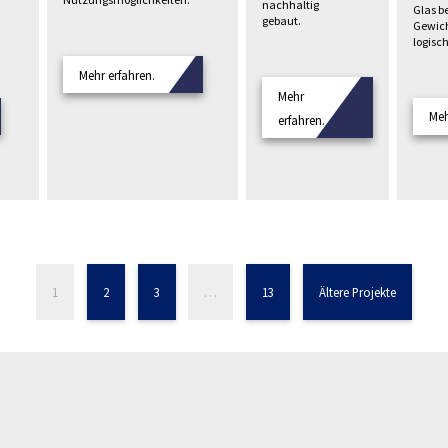
nachhaltig
Glas b
gebaut.
Gewich
logisc
Mehr erfahren.
Mehr
Meh
erfahren.
1
2
3
…
13
Ältere Projekte