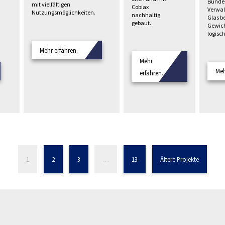
Bunde
mit vielfältigen
Cobiax
Verwal
Nutzungsmöglichkeiten.
nachhaltig
Glas b
gebaut.
Gewich
logisc
Mehr erfahren.
Mehr
Meh
erfahren.
1
2
3
…
13
Ältere Projekte