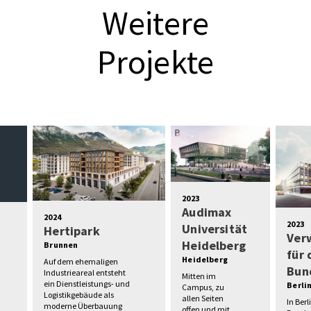
Weitere
Projekte
2023
Audimax
2024
2023
Universität
Hertipark
Ver
Heidelberg
Brunnen
für
Heidelberg
Auf dem ehemaligen
Bun
Industrieareal entsteht
Mitten im
ein Dienstleistungs- und
Berli
Campus, zu
Logistikgebäude als
allen Seiten
In Berl
moderne Überbauung
offen und mit