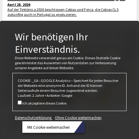
April 28, 2026
Auf der Tektónica 2026 beschlossen Cobiax und Ferca, die Cobiax CLS
zukünftig auch in Portugal zu produzieren.
Wir benötigen Ihr
Einverständnis.
Diese Webseite verwendet genau ein Cookie. Dieses Statistik-Cookie
gewährleistet das Auswerten von Nutzerdaten zur Verbesserung
unserer Angebote auf dieser Webseite.
COOKIE: _GA : GOOGLE Analytics – Speichert für jeden Besucher
der Webseite eine anonyme ID. Anhand der ID können
Seitenaufrufe einem Besucher zugeordnet werden.
Laufzeit: 2 Jahre • Anbieter: Google
Ich akzeptiere dieses Cookie.
Das war die Bau 2025
Datenschutzerklärung
Ohne Cookie weitermachen
Februar 24, 2025
Mit Cookie weitermachen
Erneut stellt Cobiax seine Produktlinie CLS in den Vordergrund.
Datenschutzerklärung