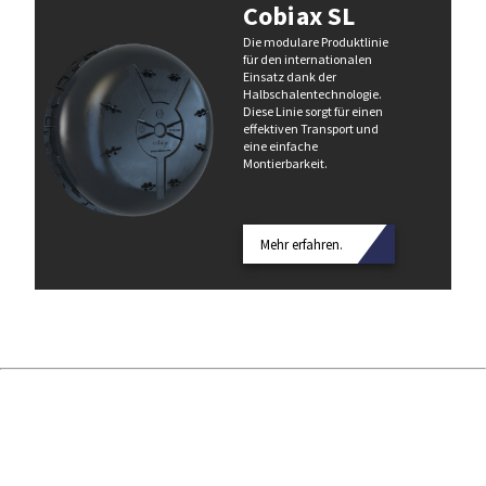
Cobiax SL
Die modulare Produktlinie
für den internationalen
Einsatz dank der
Halbschalentechnologie.
Diese Linie sorgt für einen
effektiven Transport und
eine einfache
Montierbarkeit.
Mehr erfahren.