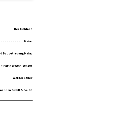
Deutschland
Mainz
nd Baubetreuung Mainz
 + Partner Architekten
Werner Sobek
emünden GmbH & Co. KG