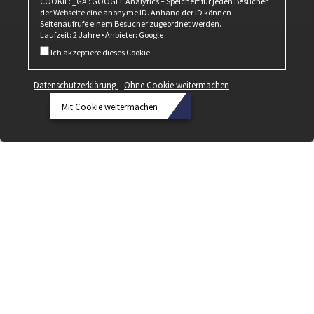
COOKIE: _GA : GOOGLE Analytics – Speichert für jeden Besucher
der Webseite eine anonyme ID. Anhand der ID können
Seitenaufrufe einem Besucher zugeordnet werden.
Laufzeit: 2 Jahre • Anbieter: Google
Ich akzeptiere dieses Cookie.
Datenschutzerklärung
Ohne Cookie weitermachen
Mit Cookie weitermachen
Datenschutzerklärung
Ohne
Cookie
weitermachen
Mit Cookie
weitermachen