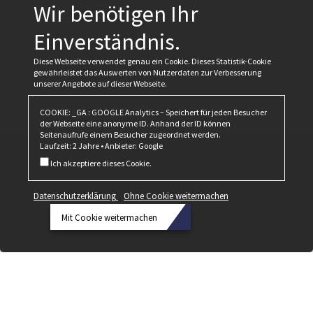
Wir benötigen Ihr
Einverständnis.
Diese Webseite verwendet genau ein Cookie. Dieses Statistik-Cookie
gewährleistet das Auswerten von Nutzerdaten zur Verbesserung
unserer Angebote auf dieser Webseite.
COOKIE: _GA : GOOGLE Analytics – Speichert für jeden Besucher
der Webseite eine anonyme ID. Anhand der ID können
Seitenaufrufe einem Besucher zugeordnet werden.
Laufzeit: 2 Jahre • Anbieter: Google
Ich akzeptiere dieses Cookie.
Datenschutzerklärung
Ohne Cookie weitermachen
Mit Cookie weitermachen
Datenschutzerklärung
Ohne
Cookie
weitermachen
Mit Cookie